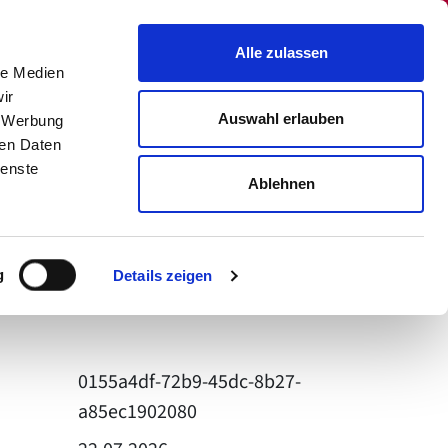
Alle zulassen
le Medien
Menü
ir
Sprachauswahl
Auswahl erlauben
, Werbung
Suchen
ren Daten
ienste
Ablehnen
: 2-Zimmer Wohnung
g
Details zeigen
usen
0155a4df-72b9-45dc-8b27-
a85ec1902080