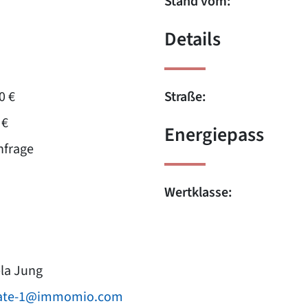
Stand vom:
Details
0 €
Straße:
 €
Energiepass
nfrage
Wertklasse:
la Jung
rate-1@immomio.com