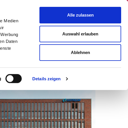
Alle zulassen
le Medien
Menü
ir
Sprachauswahl
Auswahl erlauben
, Werbung
Suchen
ren Daten
ienste
Ablehnen
g
Details zeigen