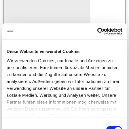
Schöne 3-Zimmer-Wohnung in
Diese Webseite verwendet Cookies
Hannover-Misburg, direkter Kontakt:
Wir verwenden Cookies, um Inhalte und Anzeigen zu
0511-2800618
personalisieren, Funktionen für soziale Medien anbieten
zu können und die Zugriffe auf unsere Website zu
analysieren. Außerdem geben wir Informationen zu Ihrer
Verwendung unserer Website an unsere Partner für
Kaufpreis
soziale Medien, Werbung und Analysen weiter. Unsere
Partner führen diese Informationen möglicherweise mit
auf Anfrage
weiteren Daten zusammen, die Sie ihnen bereitgestellt
haben oder die sie im Rahmen Ihrer Nutzung der Dienste
gesammelt haben.
Einwilligungsauswahl
Details