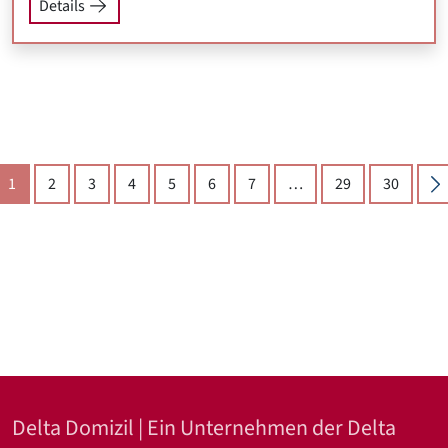
Details
(aktuelle Seite)
N
1
2
3
4
5
6
7
…
29
30
Delta Domizil | Ein Unternehmen der Delta