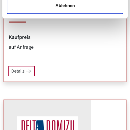
Hannover-Misburg, direkter Kontakt:
Ablehnen
0511-2800618
Kaufpreis
auf Anfrage
Details