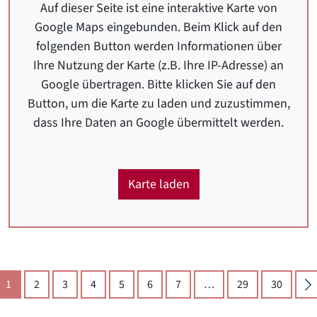
Auf dieser Seite ist eine interaktive Karte von
Google Maps eingebunden. Beim Klick auf den
folgenden Button werden Informationen über
Ihre Nutzung der Karte (z.B. Ihre IP-Adresse) an
Google übertragen. Bitte klicken Sie auf den
Button, um die Karte zu laden und zuzustimmen,
dass Ihre Daten an Google übermittelt werden.
Karte laden
(aktuelle Seite)
N
1
2
3
4
5
6
7
…
29
30