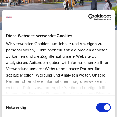
Kronsrode
Diese Webseite verwendet Cookies
Wir verwenden Cookies, um Inhalte und Anzeigen zu
personalisieren, Funktionen für soziale Medien anbieten
zu können und die Zugriffe auf unsere Website zu
Das größte Neubaugebiet der jüngeren Geschichte
analysieren. Außerdem geben wir Informationen zu Ihrer
Hannovers.
Verwendung unserer Website an unsere Partner für
soziale Medien, Werbung und Analysen weiter. Unsere
Partner führen diese Informationen möglicherweise mit
Label L
weiteren Daten zusammen, die Sie ihnen bereitgestellt
haben oder die sie im Rahmen Ihrer Nutzung der Dienste
gesammelt haben.
Einwilligungsauswahl
Notwendig