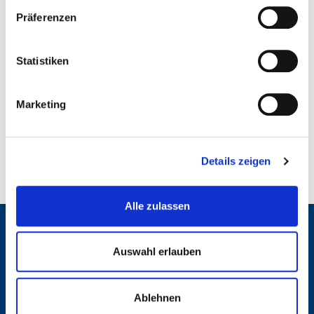
Präferenzen
Kronsrode: Iris-Runge-
Entrée
Statistiken
Marketing
Eigentums- und Mietwohnungen und Townhäuser
sowie Studenten- und Seniorenwohnungen.
Details zeigen
Alle zulassen
Delta Domizil | Ein Unternehmen der Delta
Auswahl erlauben
Immobilien Gruppe
Ablehnen